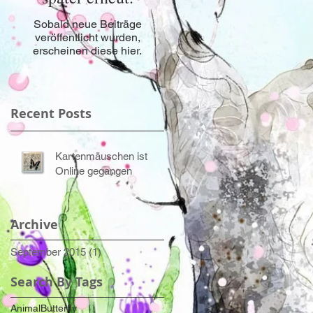
Sobald neue Beiträge
veröffentlicht wurden,
erscheinen diese hier.
Recent Posts
Kartenmäuschen ist
Online gegangen
Archive
September 2015
(1)
1 Beitrag
Search By Tags
Animal
Butterfly