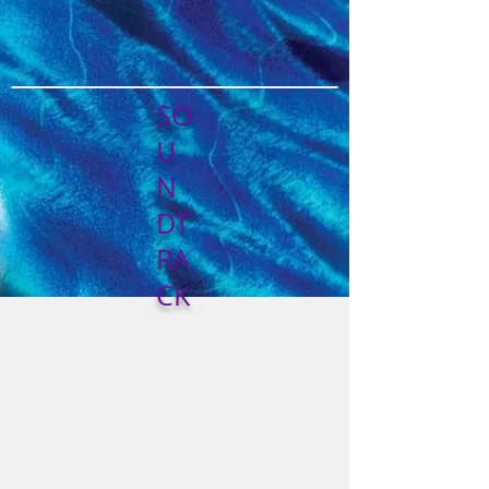
SO
U
N
DT
RA
CK